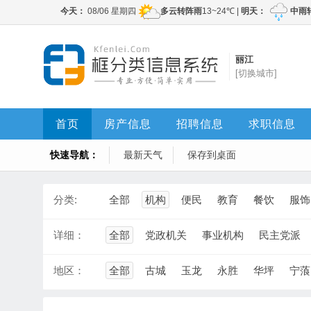
丽江
[切换城市]
首页
房产信息
招聘信息
求职信息
快速导航：
最新天气
保存到桌面
分类:
全部
机构
便民
教育
餐饮
服饰
详细：
全部
党政机关
事业机构
民主党派
地区：
全部
古城
玉龙
永胜
华坪
宁蒗